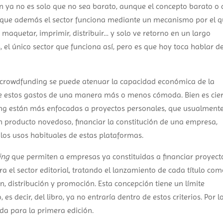
ión ya no es solo que no sea barato, aunque el concepto barato o 
no que además el sector funciona mediante un mecanismo por el 
a maquetar, imprimir, distribuir… y solo ve retorno en un largo
, el único sector que funciona así, pero es que hoy toca hablar d
e crowdfunding se puede atenuar la capacidad económica de la
n de estos gastos de una manera más o menos cómoda. Bien es cie
ing están más enfocadas a proyectos personales, que usualment
n producto novedoso, financiar la constitución de una empresa,
n los usos habituales de estas plataformas.
ing
que permiten a empresas ya constituidas a financiar proyect
a el sector editorial, tratando el lanzamiento de cada título co
n, distribución y promoción. Esta concepción tiene un límite
es decir, del libro, ya no entraría dentro de estos criterios. Por l
ida para la primera edición.