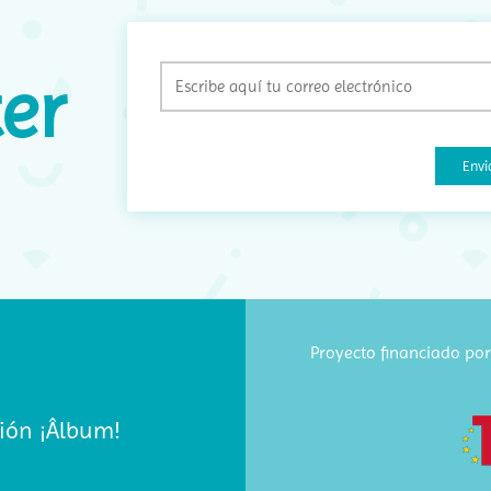
E
er
(
Proyecto financiado por 
ión ¡Âlbum!