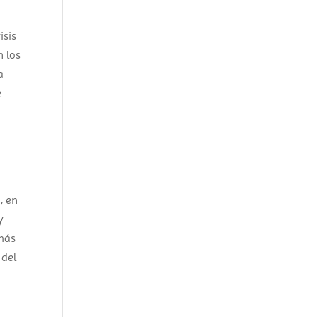
isis
n los
a
e
s
, en
y
 más
 del
e