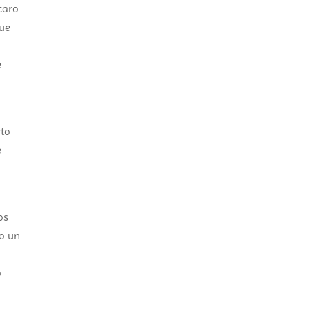
caro
que
e
rto
e
os
mo un
o