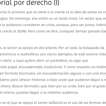
ial por derecho (I)
ial lo primero que se viene a la mente es la idea de sector en cr
as. Sin embargo, esa visión es un tanto irreal. Un sector que, e
e lo podamos considerar en crisis, aunque, para ser justos, habrí
 crecía al 30,8%. Pero como se dice, cualquier tiempo pasado fu
s, el sector se apoya en dos pilares. Por un lado, la búsqueda de
electrónicos o audiolibros son claros ejemplos de este avance má
r cierto, y aquí quiero abrir un paréntesis, es algo que
rmato papel, encuadernado, tradicional. Y como muestra un botón
 en formato fascículos, sin encuadernación alguna o con una mu
máximo para ofrecer historias a bajo coste que pudieran llegar a
 ahora. Buscar formatos que, bien por su coste, bien por el gusto
el mismo, puedan llegar a la máxima audiencia.
co en el que se apoya el sector editorial es el uso de las formas d