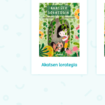
últimos
Akatsen lorategia