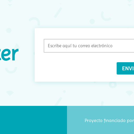
E
er
(
Proyecto financiado por 