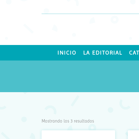
INICIO
LA EDITORIAL
CA
Ordenado
Mostrando los 3 resultados
por
los