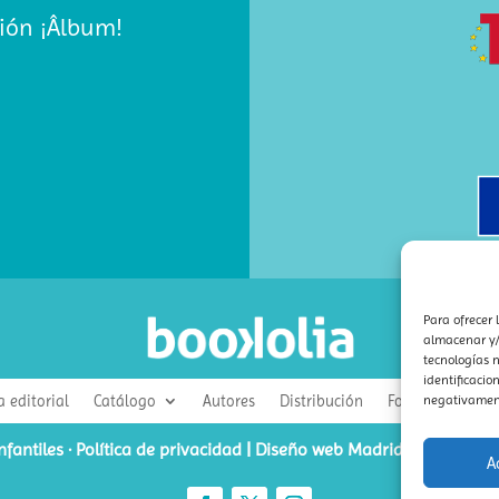
ión ¡Âlbum!
Para ofrecer 
almacenar y/o
tecnologías 
identificacio
negativamente
a editorial
Catálogo
Autores
Distribución
Foreign Rights
nfantiles
·
Política de privacidad
|
Diseño web Madrid ideaWeb
|
S
A