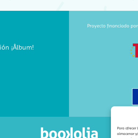
Proyecto financiado por 
ión ¡Âlbum!
Para ofrecer 
almacenar y/o