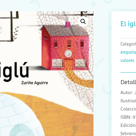
El ig
Categor
empatí
valores
Detal
Autor:
Ilustra
Colecci
ISBN: 
Edición
febrero