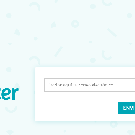
E
er
(