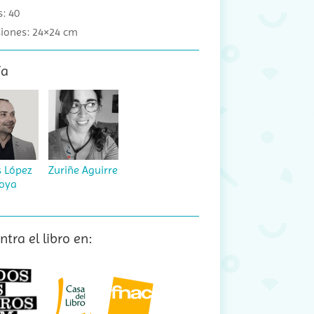
: 40
iones: 24×24 cm
ía
s López
Zuriñe Aguirre
oya
tra el libro en: