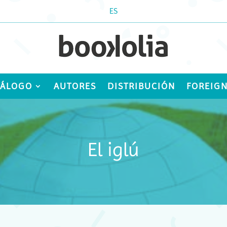
ES
TÁLOGO
AUTORES
DISTRIBUCIÓN
FOREIGN
El iglú