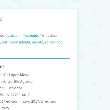
lú
ías:
Castellano
,
Ilustrados
Etiquetas:
a
,
ilustración infantil
,
respeto
,
solidaridad
,
les
 Jesús López Moya
dora: Zuriñe Aguirre
ón: Ilustrados
979-13-87702-00-7
: 1ª edición: mayo 2017. 2ª edición:
 2025