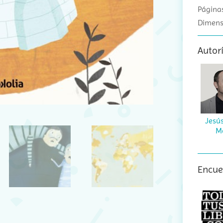
Páginas
Dimens
Autor
Jesú
M
Encuen