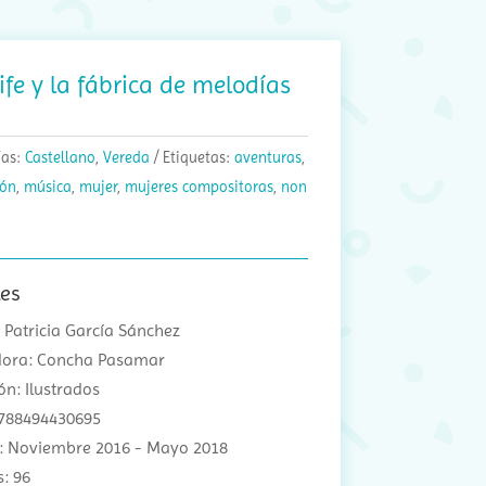
ife y la fábrica de melodías
ías:
Castellano
,
Vereda
Etiquetas:
aventuras
,
ión
,
música
,
mujer
,
mujeres compositoras
,
non
les
 Patricia García Sánchez
adora: Concha Pasamar
ón: Ilustrados
9788494430695
n: Noviembre 2016 - Mayo 2018
: 96