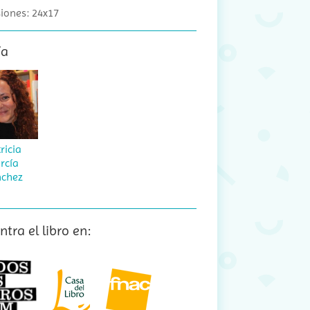
iones: 24x17
ía
ricia
rcía
nchez
tra el libro en: