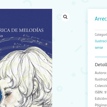
Arrec
Categor
ilustrac
sense
Detal
Autora:
Ilustr
Colecci
ISBN: 
Edició
Páginas