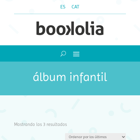
ES
CAT
álbum infantil
Ordenado
Mostrando los 3 resultados
por