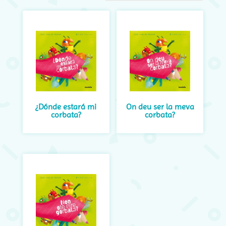
los
últimos
¿Dónde estará mi
On deu ser la meva
corbata?
corbata?