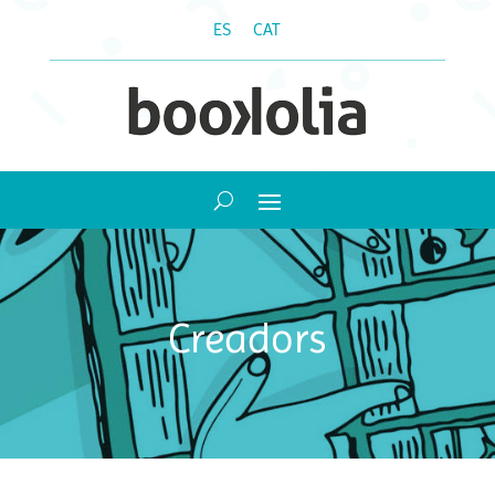
ES
CAT
Creadors