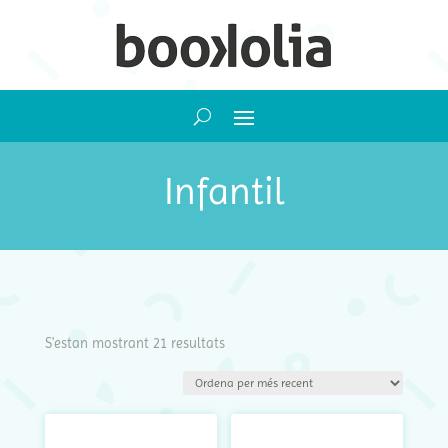
Infantil
Ordenat
S'estan mostrant 21 resultats
per
més
recent